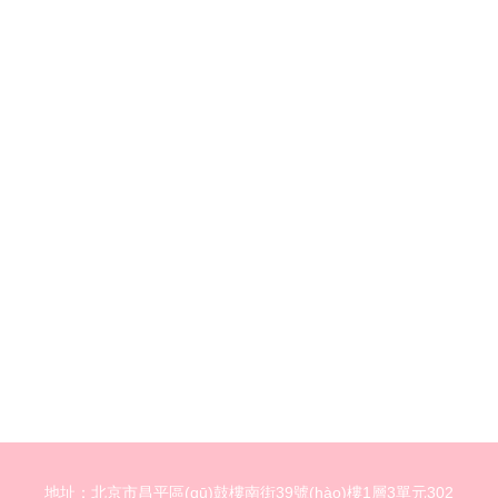
地址：北京市昌平區(qū)鼓樓南街39號(hào)樓1層3單元302