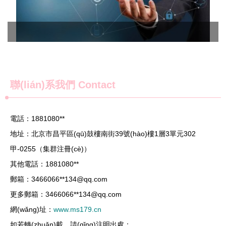
聯(lián)系我們 Contact
電話：1881080**
地址：北京市昌平區(qū)鼓樓南街39號(hào)樓1層3單元302
甲-0255（集群注冊(cè)）
其他電話：1881080**
郵箱：3466066**
134@qq.com
更多郵箱：3466066**
134@qq.com
網(wǎng)址：
www.ms179.cn
如若轉(zhuǎn)載，請(qǐng)注明出處：